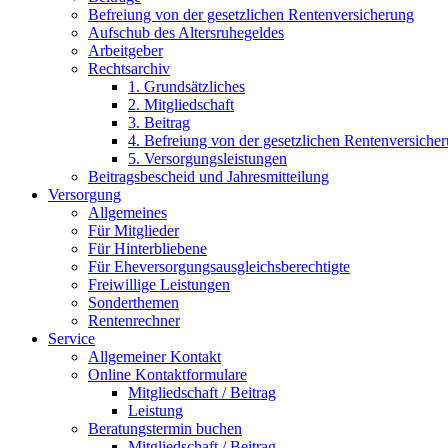
Befreiung von der gesetzlichen Rentenversicherung
Aufschub des Altersruhegeldes
Arbeitgeber
Rechtsarchiv
1. Grundsätzliches
2. Mitgliedschaft
3. Beitrag
4. Befreiung von der gesetzlichen Rentenversiche
5. Versorgungsleistungen
Beitragsbescheid und Jahresmitteilung
Versorgung
Allgemeines
Für Mitglieder
Für Hinterbliebene
Für Eheversorgungsausgleichsberechtigte
Freiwillige Leistungen
Sonderthemen
Rentenrechner
Service
Allgemeiner Kontakt
Online Kontaktformulare
Mitgliedschaft / Beitrag
Leistung
Beratungstermin buchen
Mitgliedschaft / Beitrag