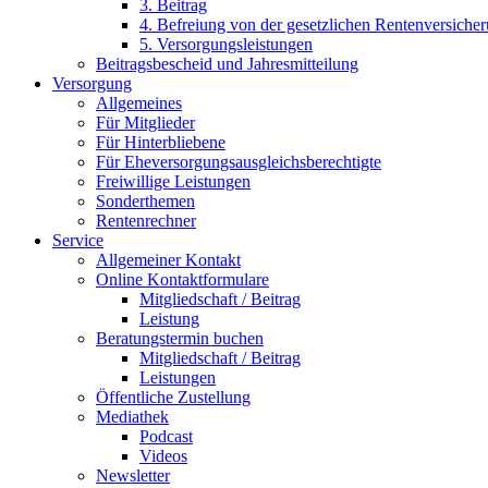
3. Beitrag
4. Befreiung von der gesetzlichen Rentenversiche
5. Versorgungsleistungen
Beitragsbescheid und Jahresmitteilung
Versorgung
Allgemeines
Für Mitglieder
Für Hinterbliebene
Für Eheversorgungsausgleichsberechtigte
Freiwillige Leistungen
Sonderthemen
Rentenrechner
Service
Allgemeiner Kontakt
Online Kontaktformulare
Mitgliedschaft / Beitrag
Leistung
Beratungstermin buchen
Mitgliedschaft / Beitrag
Leistungen
Öffentliche Zustellung
Mediathek
Podcast
Videos
Newsletter