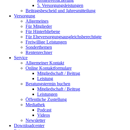
Rentenversicherung
5. Versorgungsleistungen
Beitragsbescheid und Jahresmitteilung
Versorgung
Allgemeines
Für Mitglieder
Für Hinterbliebene
Für Eheversorgungsausgleichsberechtigte
Freiwillige Leistungen
Sonderthemen
Rentenrechner
Service
Allgemeiner Kontakt
Online Kontaktformulare
Mitgliedschaft / Beitrag
Leistung
Beratungstermin buchen
Mitgliedschaft / Beitrag
Leistungen
Öffentliche Zustellung
Mediathek
Podcast
Videos
Newsletter
Downloadcenter