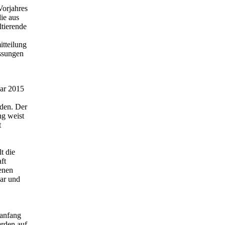
Vorjahres
ie aus
tierende
itteilung
assungen
uar 2015
den. Der
ng weist
t
t die
ft
enen
ar und
anfang
erden auf