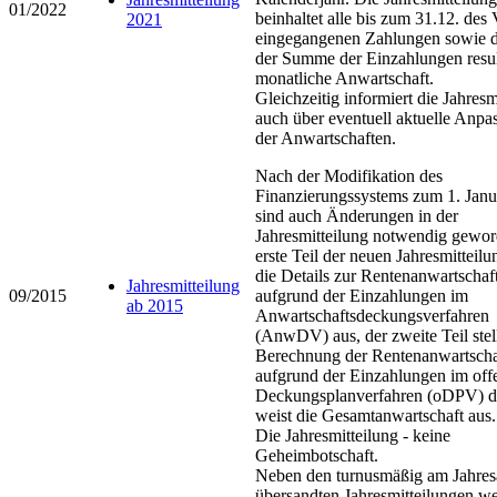
01/2022
beinhaltet alle bis zum 31.12. des 
2021
eingegangenen Zahlungen sowie d
der Summe der Einzahlungen resul
monatliche Anwartschaft.
Gleichzeitig informiert die Jahresm
auch über eventuell aktuelle Anp
der Anwartschaften.
Nach der Modifikation des
Finanzierungssystems zum 1. Jan
sind auch Änderungen in der
Jahresmitteilung notwendig gewor
erste Teil der neuen Jahresmitteilu
die Details zur Rentenanwartschaf
Jahresmitteilung
09/2015
aufgrund der Einzahlungen im
ab 2015
Anwartschaftsdeckungsverfahren
(AnwDV) aus, der zweite Teil stell
Berechnung der Rentenanwartscha
aufgrund der Einzahlungen im off
Deckungsplanverfahren (oDPV) d
weist die Gesamtanwartschaft aus.
Die Jahresmitteilung - keine
Geheimbotschaft.
Neben den turnusmäßig am Jahres
übersandten Jahresmitteilungen w