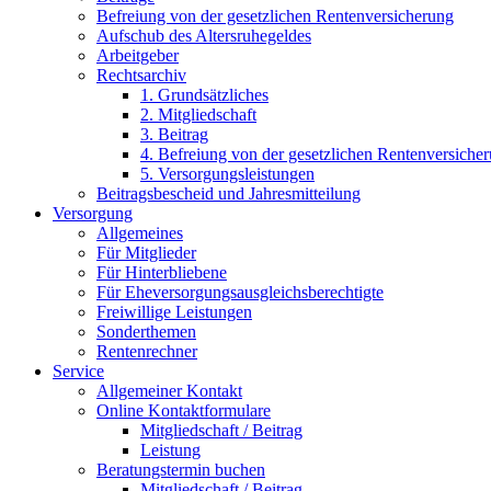
Befreiung von der gesetzlichen Rentenversicherung
Aufschub des Altersruhegeldes
Arbeitgeber
Rechtsarchiv
1. Grundsätzliches
2. Mitgliedschaft
3. Beitrag
4. Befreiung von der gesetzlichen Rentenversiche
5. Versorgungsleistungen
Beitragsbescheid und Jahresmitteilung
Versorgung
Allgemeines
Für Mitglieder
Für Hinterbliebene
Für Eheversorgungsausgleichsberechtigte
Freiwillige Leistungen
Sonderthemen
Rentenrechner
Service
Allgemeiner Kontakt
Online Kontaktformulare
Mitgliedschaft / Beitrag
Leistung
Beratungstermin buchen
Mitgliedschaft / Beitrag