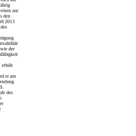
jährig
weisen zur
ls den
ril 2013
 des
htigung
nvalidität
owie der
nfähigkeit
 erhält
rd er am
sendung
B.
fe des
n
er
r