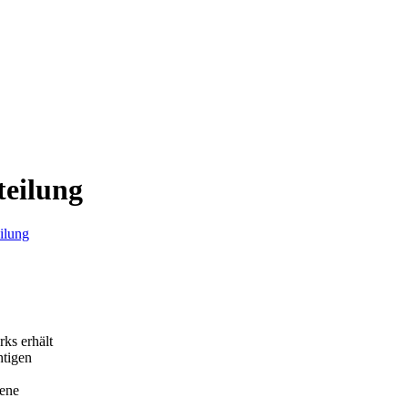
teilung
ilung
ks erhält
tigen
fene