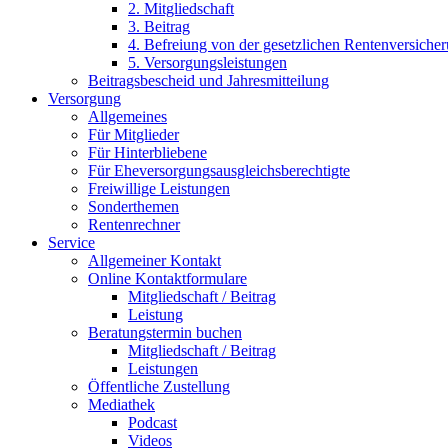
2. Mitgliedschaft
3. Beitrag
4. Befreiung von der gesetzlichen Rentenversiche
5. Versorgungsleistungen
Beitragsbescheid und Jahresmitteilung
Versorgung
Allgemeines
Für Mitglieder
Für Hinterbliebene
Für Eheversorgungsausgleichsberechtigte
Freiwillige Leistungen
Sonderthemen
Rentenrechner
Service
Allgemeiner Kontakt
Online Kontaktformulare
Mitgliedschaft / Beitrag
Leistung
Beratungstermin buchen
Mitgliedschaft / Beitrag
Leistungen
Öffentliche Zustellung
Mediathek
Podcast
Videos