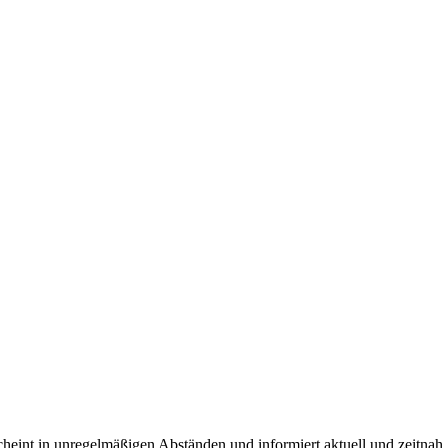
rscheint in unregelmäßigen Abständen und informiert aktuell und zeitnah