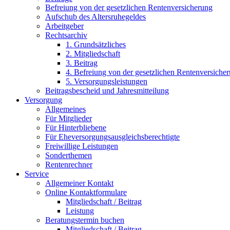
Befreiung von der gesetzlichen Rentenversicherung
Aufschub des Altersruhegeldes
Arbeitgeber
Rechtsarchiv
1. Grundsätzliches
2. Mitgliedschaft
3. Beitrag
4. Befreiung von der gesetzlichen Rentenversiche
5. Versorgungsleistungen
Beitragsbescheid und Jahresmitteilung
Versorgung
Allgemeines
Für Mitglieder
Für Hinterbliebene
Für Eheversorgungsausgleichsberechtigte
Freiwillige Leistungen
Sonderthemen
Rentenrechner
Service
Allgemeiner Kontakt
Online Kontaktformulare
Mitgliedschaft / Beitrag
Leistung
Beratungstermin buchen
Mitgliedschaft / Beitrag