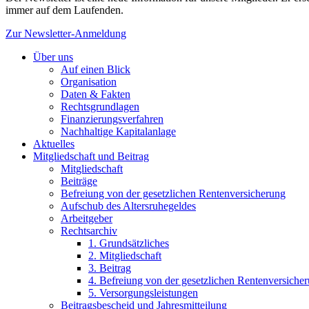
immer auf dem Laufenden.
Zur Newsletter-Anmeldung
Über uns
Auf einen Blick
Organisation
Daten & Fakten
Rechtsgrundlagen
Finanzierungsverfahren
Nachhaltige Kapitalanlage
Aktuelles
Mitgliedschaft und Beitrag
Mitgliedschaft
Beiträge
Befreiung von der gesetzlichen Rentenversicherung
Aufschub des Altersruhegeldes
Arbeitgeber
Rechtsarchiv
1. Grundsätzliches
2. Mitgliedschaft
3. Beitrag
4. Befreiung von der gesetzlichen Rentenversiche
5. Versorgungsleistungen
Beitragsbescheid und Jahresmitteilung